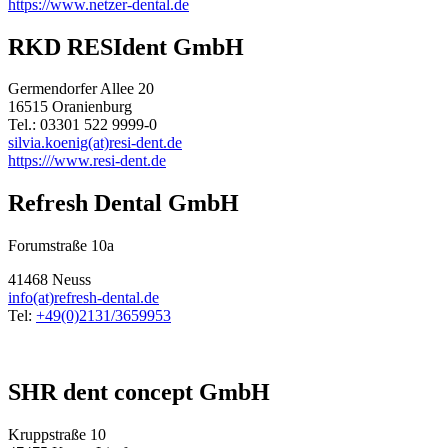
https://www.netzer-dental.de
RKD RESIdent GmbH
Germendorfer Allee 20
16515 Oranienburg
Tel.: 03301 522 9999-0
silvia.koenig(at)resi-dent.de
https:///www.resi-dent.de
Refresh Dental GmbH
Forumstraße 10a
41468 Neuss
info(at)refresh-dental.de
Tel:
+49(0)2131/3659953
SHR dent concept GmbH
Kruppstraße 10