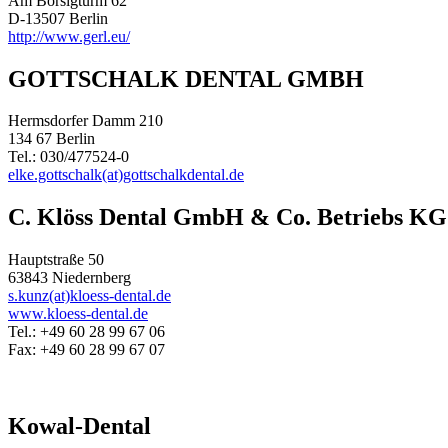
Am Borsigturm 62
D-13507 Berlin
http://www.gerl.eu/
GOTTSCHALK DENTAL GMBH
Hermsdorfer Damm 210
134 67 Berlin
Tel.: 030/477524-0
elke.gottschalk(at)gottschalkdental.de
C. Klöss Dental GmbH & Co. Betriebs KG
Hauptstraße 50
63843 Niedernberg
s.kunz(at)kloess-dental.de
www.kloess-dental.de
Tel.: +49 60 28 99 67 06
Fax: +49 60 28 99 67 07
Kowal-Dental