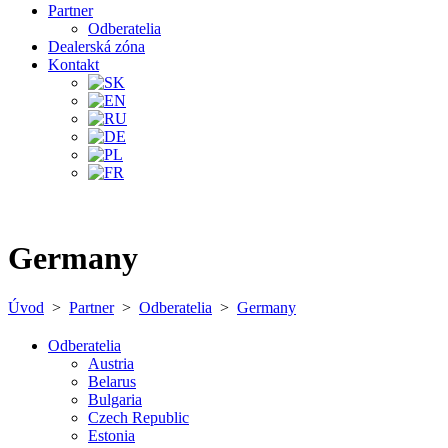
Partner
Odberatelia
Dealerská zóna
Kontakt
Germany
Úvod
>
Partner
>
Odberatelia
>
Germany
Odberatelia
Austria
Belarus
Bulgaria
Czech Republic
Estonia