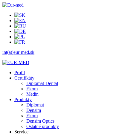
int(at)eur-med.sk
Profil
Certifikáty
Diplomat-Dental
Ekom
Medin
Produkty
Diplomat
Densim
Ekom
Densim Optics
Ostatné produkty
Service