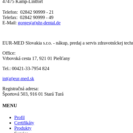
47475 Kamp-Lintfort
Telefon: 02842 90999 - 21
Telefax: 02842 90999 - 49
E-Mail:
gorges(at)shr-dental.de
EUR-MED Slovakia s.r.o. - nákup, predaj a servis zdravotníckej tech
Office:
Vrbovská cesta 17, 921 01 Piešťany
Tel.: 00421-33-7954 824
int(at)eur-med.sk
Registračná adresa:
Športová 503, 916 01 Stará Turá
MENU
Profil
Certifikáty
Produkty