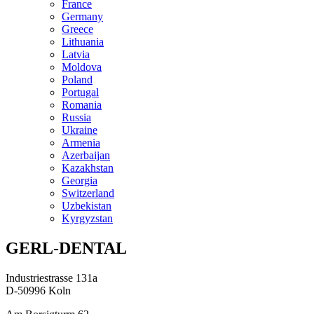
France
Germany
Greece
Lithuania
Latvia
Moldova
Poland
Portugal
Romania
Russia
Ukraine
Armenia
Azerbaijan
Kazakhstan
Georgia
Switzerland
Uzbekistan
Kyrgyzstan
GERL-DENTAL
Industriestrasse 131a
D-50996 Koln