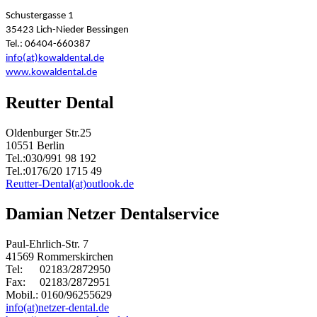
Schustergasse 1
35423 Lich-Nieder Bessingen
Tel.: 06404-660387
info(at)kowaldental.de
www.kowaldental.de
Reutter Dental
Oldenburger Str.25
10551 Berlin
Tel.:030/991 98 192
Tel.:0176/20 1715 49
Reutter-Dental(at)outlook.de
Damian Netzer Dentalservice
Paul-Ehrlich-Str. 7
41569 Rommerskirchen
Tel: 02183/2872950
Fax: 02183/2872951
Mobil.: 0160/96255629
info(at)netzer-dental.de