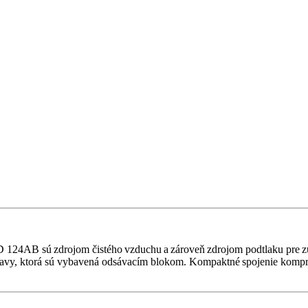
AB sú zdrojom čistého vzduchu a zároveň zdrojom podtlaku pre zubol
pravy, ktorá sú vybavená odsávacím blokom. Kompaktné spojenie kompre