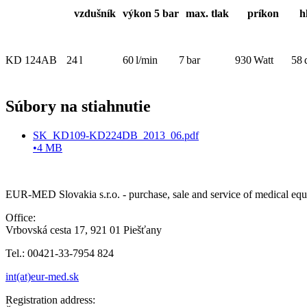
vzdušník
výkon 5 bar
max. tlak
príkon
h
KD 124AB
24 l
60 l/min
7 bar
930 Watt
58 
Súbory na stiahnutie
SK_KD109-KD224DB_2013_06.pdf
•
4 MB
EUR-MED Slovakia s.r.o. - purchase, sale and service of medical equipm
Office:
Vrbovská cesta 17, 921 01 Piešťany
Tel.: 00421-33-7954 824
int(at)eur-med.sk
Registration address: