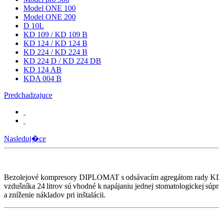
Model ONE 100
Model ONE 200
D 10L
KD 109 / KD 109 B
KD 124 / KD 124 B
KD 224 / KD 224 B
KD 224 D / KD 224 DB
KD 124 AB
KDA 004 B
Predchadzajuce
Nasleduj�ce
Bezolejové kompresory DIPLOMAT s odsávacím agregátom rady KD 124
vzdušníka 24 litrov sú vhodné k napájaniu jednej stomatologickej sú
a zníženie nákladov pri inštalácii.