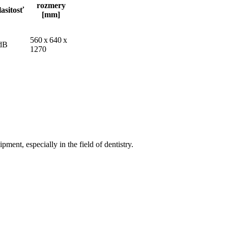
rozmery
lasitosť
[mm]
560 x 640 x
dB
1270
ent, especially in the field of dentistry.