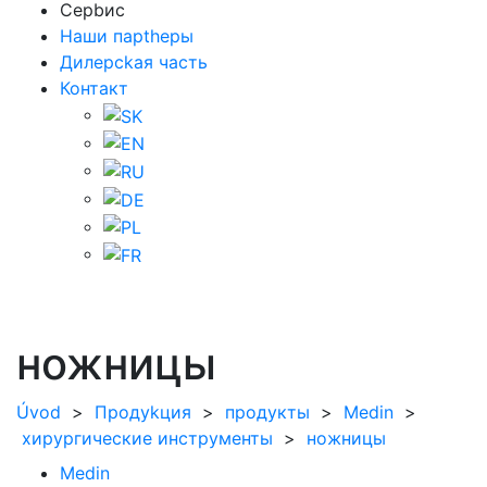
Cepbиc
Haши пapthepы
Дилepckaя чacть
Контакт
ножницы
Úvod
>
Пpoдуkция
>
продукты
>
Medin
>
хирургические инструменты
>
ножницы
Medin