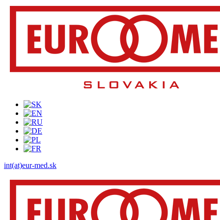
int(at)eur-med.sk