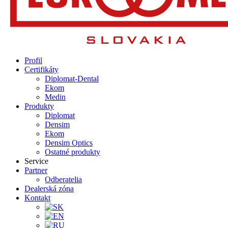
Profil
Certifikáty
Diplomat-Dental
Ekom
Medin
Produkty
Diplomat
Densim
Ekom
Densim Optics
Ostatné produkty
Service
Partner
Odberatelia
Dealerská zóna
Kontakt